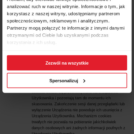
wyświetlania stron interaktywnych.
analizować ruch w naszej witrynie. Informacje o tym, jak
Oprócz ciasteczek wysyłanych ze strony z która się
korzystasz z naszej witryny, udostępniamy partnerom
łączymy, pliki cookies mogą być wysyłane także z serwerów
społecznościowym, reklamowym i analitycznym.
stron, do których się odwołują, np. Google, YouTube czy
Partnerzy mogą połączyć te informacje z innymi danymi
serwisy społecznościowe jak Facebook, Twitter i inne.
Najogólniej możemy podzielić Cookies na dwa typy plików:
otrzymanymi od Ciebie lub uzyskanymi podczas
korzystania z ich usług.
cookies sesyjne: są przechowywane na Urządzeniu
Użytkownika i pozostają tam do momentu
zakończenia sesji danej przeglądarki. Zapisane
informacje są wówczas trwale usuwane z pamięci
Zezwól na wszystkie
Urządzenia. Mechanizm cookies sesyjnych nie
pozwala na pobieranie jakichkolwiek danych
osobowych ani żadnych informacji poufnych z
Spersonalizuj
Urządzenia Użytkownika;
cookies trwałe: są przechowywane na Urządzeniu
Użytkownika i pozostają tam do momentu ich
skasowania. Zakończenie sesji danej przeglądarki lub
wyłączenie Urządzenia nie powoduje ich usunięcia z
Urządzenia Użytkownika. Mechanizm cookies
trwałych nie pozwala na pobieranie jakichkolwiek
danych osobowych ani żadnych informacji poufnych z
Urządzenia Użytkownika.