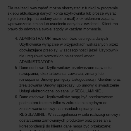
Dla realizacji w/w żądań można skorzystać z funkcji w programie
sklepu aktualizacji danych konta użytkownika lub proszę wysłać
zgłoszenie (np. na podany adres e-mail) z określeniem żądania
wprowadzenia zmian lub usunięcia danych z ewidencji. Klient ma
prawo do odwołania swojej zgody w każdym momencie.
ADMINISTRATOR może odmówić usunięcia danych
Użytkownika wyłącznie w przypadkach wskazanych przez
obowiązujące przepisy, w szczególności jeżeli Użytkownik
nie uregulował wszystkich należności wobec
ADMINISTRATORA.
Dane osobowe Użytkowników, przetwarzane są w celu
nawiązania, ukształtowania, zawarcia, zmiany lub
rozwiązania Umowy pomiędzy Usługodawcą i Klientem oraz
zrealizowania Umowy sprzedaży lub umowy o świadczenie
Usługi elektronicznej opisanej w REGULAMINIE .
Dane osobowe Użytkowników mogą być przekazywane
podmiotom trzecim tylko w zakresie niezbędnym do
zrealizowania umowy na zasadach opisanych w
REGULAMINIE. W szczególności w celu realizacji umowy i
dostarczenia zamówionych produktów oraz przesłania
korespondencji do klienta dane mogą być przekazane: