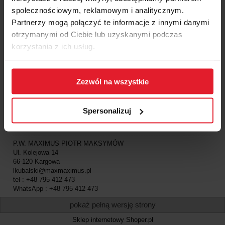
społecznościowym, reklamowym i analitycznym.
Partnerzy mogą połączyć te informacje z innymi danymi
Pomoc
otrzymanymi od Ciebie lub uzyskanymi podczas
korzystania z ich usług.
Moje konto
Płatności i dostawa
Zezwól na wszystkie
Informacje
Spersonalizuj
O nas
P.W. MAXIMUS PIOTR MAKSYMÓW
Ul. Kolejowa 14
66-120 Kargowa
lkubalski@maxmaximus.pl
tel : +48 795 412 473
WhatsApp : +48 795 412 473
pokaż pełną wersję strony
Sklep internetowy Shoper.pl