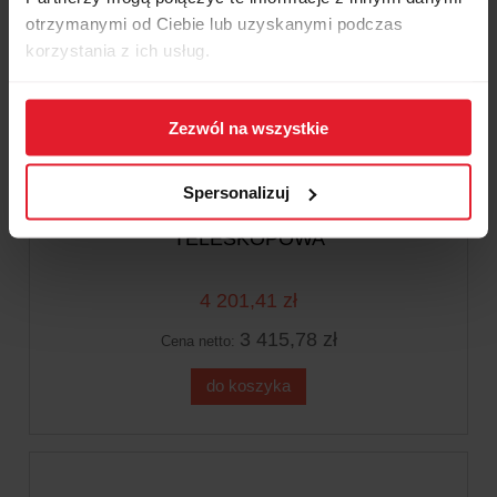
otrzymanymi od Ciebie lub uzyskanymi podczas
korzystania z ich usług.
Zezwól na wszystkie
Spersonalizuj
CHŁODNICA MANITOU ŁADOWARKA
TELESKOPOWA
4 201,41 zł
3 415,78 zł
Cena netto:
do koszyka