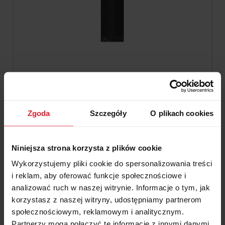
CHŁODNICA MANITOU ŁADOWARKA
TELESKOPOWA
2 918,19 zł
Zgoda
Szczegóły
O plikach cookies
2 372,51 zł
Cena netto:
Niniejsza strona korzysta z plików cookie
do koszyka
Wykorzystujemy pliki cookie do spersonalizowania treści
i reklam, aby oferować funkcje społecznościowe i
analizować ruch w naszej witrynie. Informacje o tym, jak
korzystasz z naszej witryny, udostępniamy partnerom
społecznościowym, reklamowym i analitycznym.
Partnerzy mogą połączyć te informacje z innymi danymi