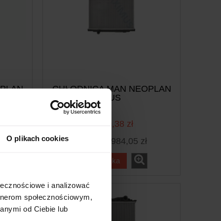
OPLAN
CHŁODNICA MAN NEOPLAN
BUS
1 210,38 zł
O plikach cookies
ł
984,05 zł
Cena netto:
do koszyka
ołecznościowe i analizować
artnerom społecznościowym,
anymi od Ciebie lub