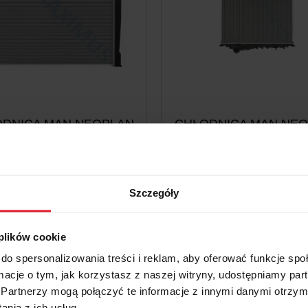
DNICA MAN NEOPLAN
CHŁODNICA MAN NE
BUS
BUS
1 905,00 zł
1 832,29 zł
Szczegóły
1 548,78 zł
1 489,67 z
Cena netto:
Cena netto:
do koszyka
do koszyka
 plików cookie
do spersonalizowania treści i reklam, aby oferować funkcje sp
ormacje o tym, jak korzystasz z naszej witryny, udostępniamy p
Partnerzy mogą połączyć te informacje z innymi danymi otrzym
nia z ich usług.