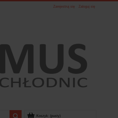
Zarejestruj się
Zaloguj się
Koszyk:
(pusty)