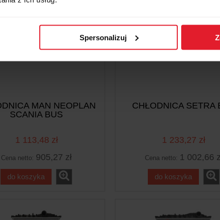
Spersonalizuj
Z
DNICA MAN NEOPLAN
CHŁODNICA SETRA 
SCANIA BUS
1 113,48 zł
1 233,27 zł
905,27 zł
1 002,66 z
Cena netto:
Cena netto:
do koszyka
do koszyka