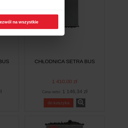
ezwól na wszystkie
BUS
CHŁODNICA SETRA BUS
1 410,00 zł
ł
1 146,34 zł
Cena netto:
do koszyka